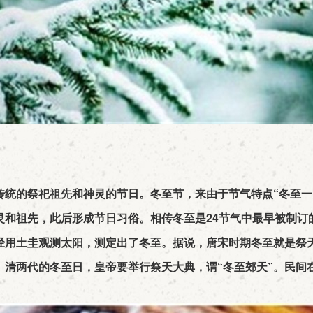
统的祭祀祖先和神灵的节日。冬至节，来由于节气特点“冬至一
灵和祖先，此后形成节日习俗。相传冬至是24节气中最早被制订
用土圭观测太阳，测定出了冬至。据说，唐宋时期冬至就是祭
、清两代的冬至日，皇帝要举行祭天大典，谓“冬至郊天”。民间