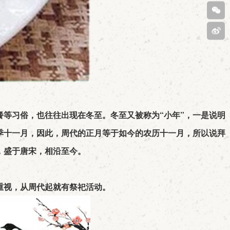
客服
400-
808-
扫码
6029
关注
新浪
微博
等习俗，也往往出现在冬至。冬至又被称为“小年”，一是说明
季十一月，因此，周代的正月等于如今的农历十一月，所以说拜
，盛于唐宋，相沿至今。
重视，从周代起就有祭祀活动。