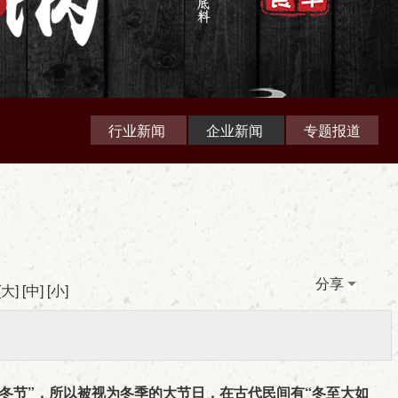
行业新闻
企业新闻
专题报道
分享
[
大
] [
中
] [
小
]
“冬节”，所以被视为冬季的大节日，在古代民间有“冬至大如