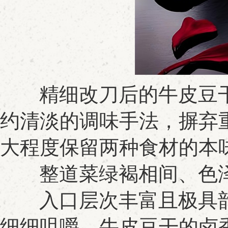
精细改刀后的牛皮豆干
约清淡的调味手法，摒弃
大程度保留两种食材的本
整道菜绿褐相间、色泽
入口层次丰富且极具韵
细细咀嚼，牛皮豆干的卤