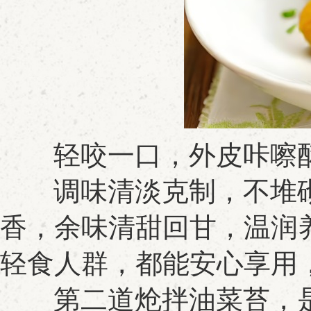
轻咬一口，外皮咔嚓酥
调味清淡克制，不堆砌
香，余味清甜回甘，温润
轻食人群，都能安心享用
第二道炝拌油菜苔，是