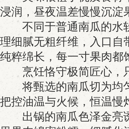
浸润，昼夜温差慢慢沉淀
不同于普通南瓜的水软
理细腻无粗纤维，入口自
纯粹绵长，每一寸果肉都
烹饪恪守极简匠心，只
将甄选的南瓜切为均匀
把控油温与火候，恒温慢
出锅的南瓜色泽金亮诱