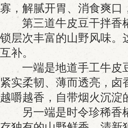
寡，解腻开胃、消食爽口
第三道牛皮豆干拌香椿
锁层次丰富的山野风味。
互补。
一端是地道手工牛皮豆
紧实柔韧、薄而透亮，卤
越嚼越香，自带烟火沉淀
另一端是时令珍稀香椿
存独有的山野鲜香，清新