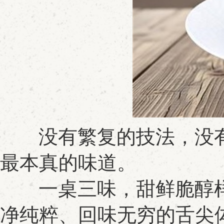
没有繁复的技法，没有
最本真的味道。
一桌三味，甜鲜脆醇样
净纯粹、回味无穷的舌尖