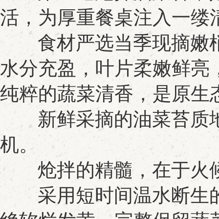
活，为厚重餐桌注入一缕
食材严选当季现摘嫩梢
水分充盈，叶片柔嫩鲜亮
纯粹的蔬菜清香，是原生
新鲜采摘的油菜苔质地
机。
炝拌的精髓，在于火候
采用短时间温水断生的