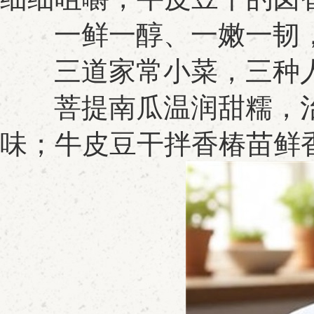
一鲜一醇、一嫩一韧，
三道家常小菜，三种人
菩提南瓜温润甜糯，治
味；牛皮豆干拌香椿苗鲜