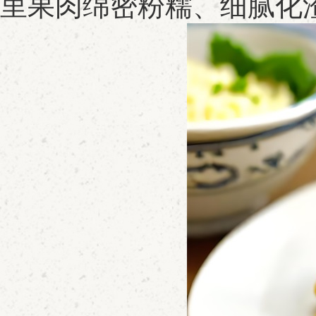
里果肉绵密粉糯、细腻化