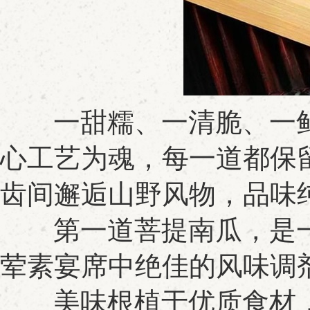
一甜糯、一清脆、一鲜
心工艺为魂，每一道都保
齿间邂逅山野风物，品味
第一道菩提南瓜，是一
荤素宴席中绝佳的风味调
美味根植于优质食材，