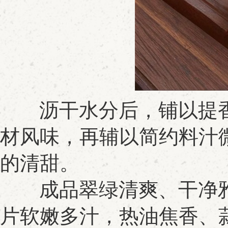
沥干水分后，铺以提香
材风味，再辅以简约料汁
的清甜。
成品翠绿清爽、干净雅
片软嫩多汁，热油焦香、