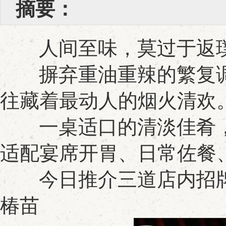
摘要：
人间至味，莫过于返璞
摒弃重油重辣的繁复调
往藏着最动人的烟火清欢
一桌适口的清淡佳肴，
适配宴席开胃、日常佐餐
今日推介三道店内招牌
椿苗