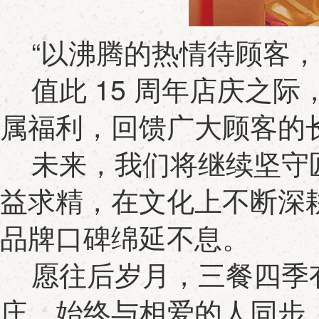
“以沸腾的热情待顾客，
值此 15 周年店庆之
属福利，回馈广大顾客的
未来，我们将继续坚守匠
益求精，在文化上不断深
品牌口碑绵延不息。
愿往后岁月，三餐四季有
庄，始终与相爱的人同步