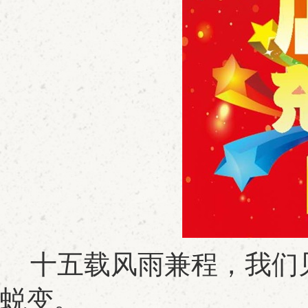
十五载风雨兼程，我们见
蜕变。