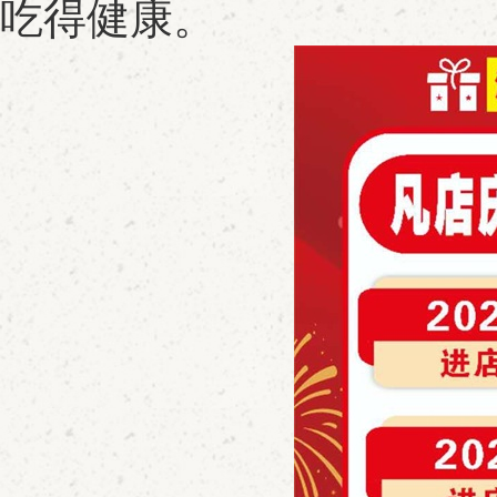
吃得健康。