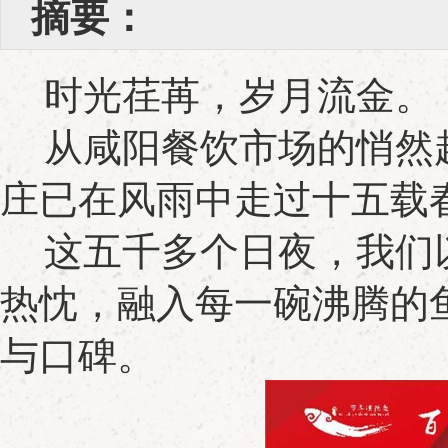
摘要：
时光荏苒，岁月流金。
从咸阳餐饮市场的悄然起
庄已在风雨中走过十五载
这五千多个日夜，我们以
热忱，融入每一碗沸腾的
与口碑。