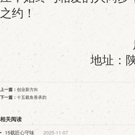
之约！
地址：陕
上一篇：
创业新方向
下一篇：
十五载鱼香承韵
相关阅读
•
15载匠心守味
2025-11-07