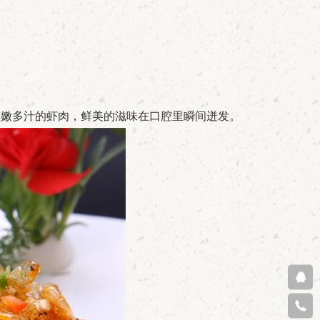
。
鲜嫩多汁的虾肉，鲜美的滋味在口腔里瞬间迸发。
在线