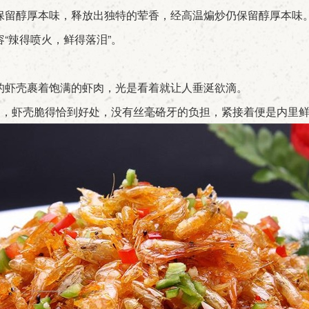
留醇厚本味，释放出独特的荤香，经高温煸炒仍保留醇厚本味
“辣得喷火，鲜得落泪”。
虾壳裹着饱满的虾肉，光是看着就让人垂涎欲滴。
齿轻咬，虾壳脆得恰到好处，没有丝毫硌牙的负担，紧接着便是内里