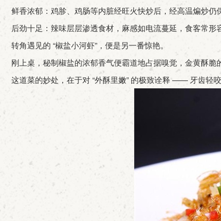
鲜香浓郁：鸡胗、鸡肠等内脏经旺火快炒后，经高温煸炒仍保
后劲十足：辣味层层渗透食材，麻感如电流蔓延，食客常形容
转角遇见的 “椒盐小河虾”，便是另一番惊艳。
刚上桌，秘制椒盐的浓郁香气便霸道地占据嗅觉，金黄酥脆的
这道菜的妙处，在于对 “外酥里嫩” 的极致诠释 —— 牙