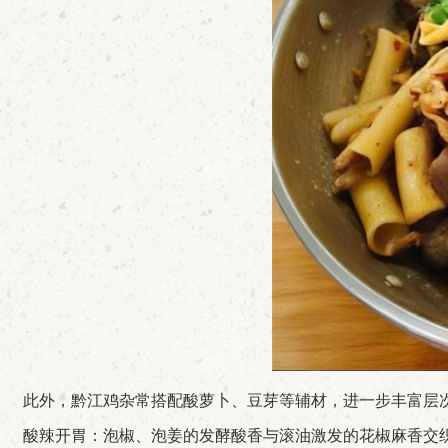
此外，黔江鸡杂常搭配酸萝卜、豆芽等辅材，进一步丰富层
酸辣开胃：泡椒、泡姜的发酵酸香与滚油激发的花椒麻香交