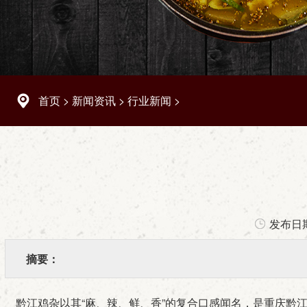
首页
>
新闻资讯
>
行业新闻
>
发布日
摘要：
黔江鸡杂以其“麻、辣、鲜、香”的复合口感闻名，是重庆黔