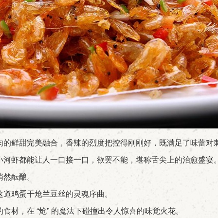
的鲜甜完美融合，香辣的烈度把控得刚刚好，既满足了味蕾对
河虾都能让人一口接一口，欲罢不能，堪称舌尖上的治愈盛宴
悄然酝酿。
这道鸡蛋干炝兰豆丝的灵魂序曲。
材，在 “炝” 的魔法下碰撞出令人惊喜的味觉火花。