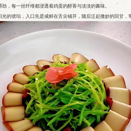
劲，每一丝纤维都浸透着鸡蛋的醇香与淡淡的酱味。
光的琥珀，入口先是咸鲜在舌尖铺开，随后泛起微妙的回甘，