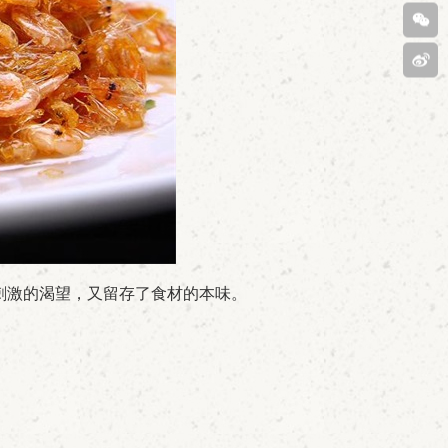
客服
400-
808-
扫码
6029
关注
新浪
微博
刺激的渴望，又留存了食材的本味。
。