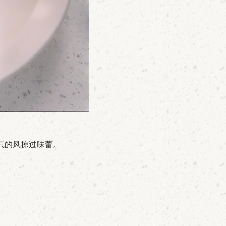
气的风掠过味蕾。