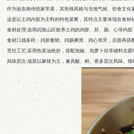
作为渝东南传统家常菜，其热辣风格与当地气候、饮食文化
这是以土鸡内脏为主料的特色菜肴，其特点主要体现在食材
食材处理:选用武陵山区散养土鸡的鸡胗、肝、肠、心等内脏
食材口感多样：鸡胗脆韧、鸡肠爽滑、鸡心弹牙，后面再搭
烹饪工艺:采用热菜油炝炒，搭配泡椒、泡萝卜丝等辅料去腥
风味层次:成菜以麻辣为主，兼具酸、鲜、香多层次风味。辣