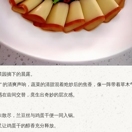
菜园摘下的晨露。
” 的清爽声响，蔬菜的清甜混着炝炒后的焦香，像一阵带着草木
感在齿间交替，竟生出奇妙的层次感。
未散尽，兰豆丝与鸡蛋干便一同入锅。
又让鸡蛋干的醇香充分释放。