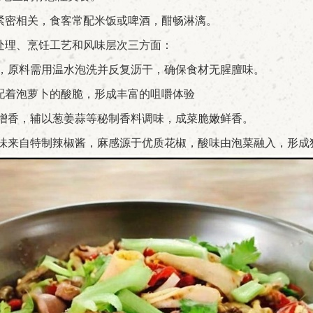
紧密相关，食客常配米饭或啤酒，酣畅淋漓。
处理、烹饪工艺和风味层次三方面：
，原料需用温水泡洗并反复沥干，确保食材无腥膻味。
配着泡萝卜的酸脆，形成丰富的咀嚼体验
增香，辅以葱姜蒜等秘制香料调味，成菜脆嫩鲜香。
味来自特制辣椒酱，麻感源于优质花椒，酸味由泡菜融入，形成