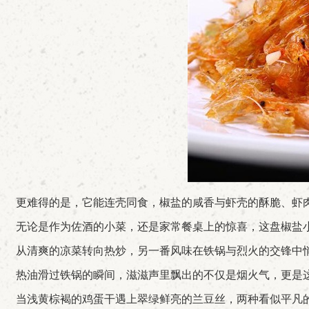
更难得的是，它能连壳同食，椒盐的咸香与虾壳的酥脆、虾肉
无论是作为佐酒的小菜，还是家常餐桌上的惊喜，这盘椒盐小
从清爽的凉菜转向热炒，另一番风味在铁锅与烈火的交锋中
热油滑过铁锅的瞬间，滋滋声里飘出的不仅是烟火气，更是
当浅黄棕褐的鸡蛋干遇上翠绿鲜亮的兰豆丝，两种看似平凡的食