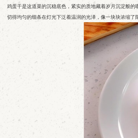
鸡蛋干是这道菜的沉稳底色，紧实的质地藏着岁月沉淀般的嚼
切得均匀的细条在灯光下泛着温润的光泽，像一块块浓缩了阳