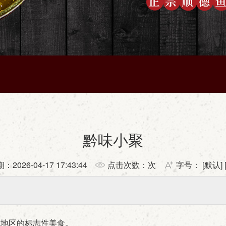
黔味小聚
期：
2026-04-17 17:43:44
点击次数：
次
字号： [
默认
] 
江地区的标志性美食。