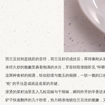
而兰豆丝则是跳跃的音符，荷兰豆斜切成丝后，翠得像刚从
未经久炒的脆嫩里裹着饱满的水分，牙齿轻咬便能听见 “咔嚓
这两种食材的相遇，恰似软缎与脆玉的相拥，一软一脆的口
“炝” 的手法是成就这道菜的关键。
滚烫的菜籽油里丢入几粒花椒与干辣椒，瞬间炸开的辛香还
铲子快速翻拌的几十秒里，热力精准地锁住兰豆丝的脆嫩，