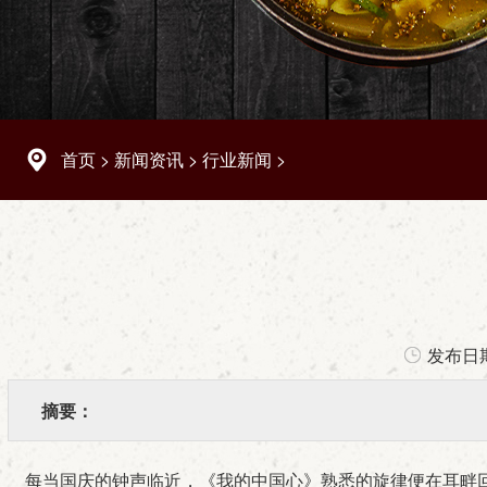
首页
>
新闻资讯
>
行业新闻
>
发布日
摘要：
每当国庆的钟声临近，《我的中国心》熟悉的旋律便在耳畔回