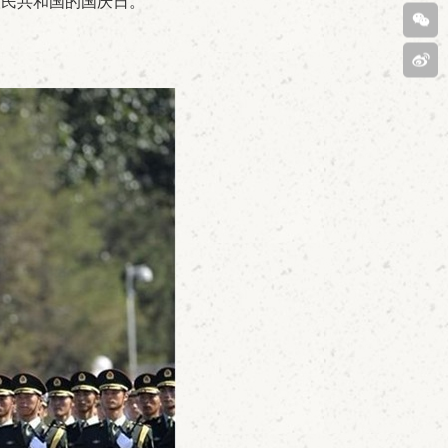
人民共和国的国庆日。
客服
400-
808-
扫码
6029
关注
新浪
微博