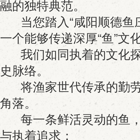
融的独特典范。
当您踏入“咸阳顺德鱼庄
一个能够传递深厚“鱼”文
我们如同执着的文化探
史脉络。
将渔家世代传承的勤劳
角落。
每一条鲜活灵动的鱼，
与执着追求；