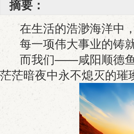
摘要：
在生活的浩渺海洋中，我
每一项伟大事业的铸就
而我们——咸阳顺德鱼
茫茫暗夜中永不熄灭的璀