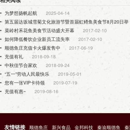
相关阅读
•
为梦想扬帆起航
2025-04-14
•
第五届达坂城雪菊文化旅游节暨首届虹鳟鱼美食节8月20日举
•
菜岭村禾花鱼美食节活动盛大开幕
2017-02-10
•
如何降低餐饮企业新员工流失率
2017-02-10
•
顺德鱼庄充值卡火爆发售中
2017-06-19
•
充值有礼
2018-09-18
•
中秋佳节合家欢
2018-09-24
•
“五一”劳动人民最快乐
2019-05-01
•
您有一张VIP卡待领
2019-07-19
•
充值有惠~
2019-08-16
友情链接
顺德鱼庄
新兴食品
金邦科技
秦渝顺德鱼
秦